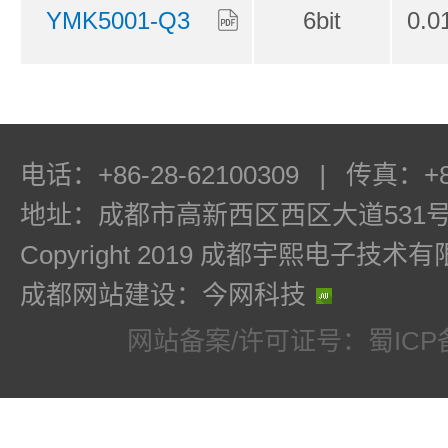
6bit
0.0
YMK5001-Q3
6bit
0.
YMK5001-Q3P
电话：+86-28-62100309
|
传真：+86
地址：成都市高新西区西区大道531号
6bit
0.
YMK3004-Q3
Copyright 2019 成都宇熙电子技
成都网站建设：今网科技
6bit
0.5
YMK5008-Q3
网站备案/许可证号：蜀ICP备1
6bit
1.8
YMK4010-Q5