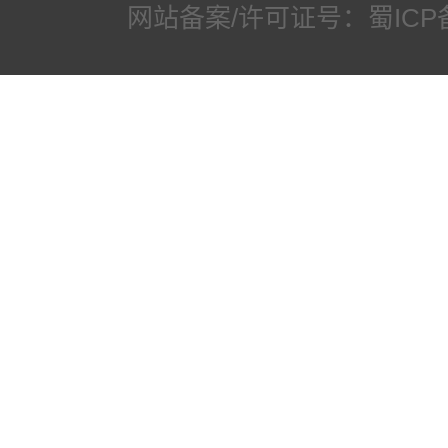
0.03 ~ 1.25
YFP2117-D5
网站备案/许可证号：蜀ICP备1
0.02 ~ 1
YDC1005-QC4
0.05 ~ 2
1
YDC1009-QC4
0.05 ~ 2
YFP3104-D5
0.02 ~ 2
YDC2025-QP4